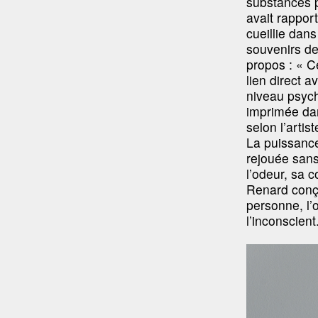
substances p
avait rapport
cueillie dans
souvenirs de
propos : « C
lien direct a
niveau psych
imprimée dan
selon l’artis
La puissance 
rejouée sans
l’odeur, sa c
Renard conço
personne, l’
l’inconscient