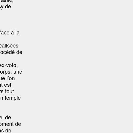
sy de
face à la
réalisées
procédé de
ex-voto,
corps, une
ue l’on
t est
s tout
un temple
el de
moment de
ns de