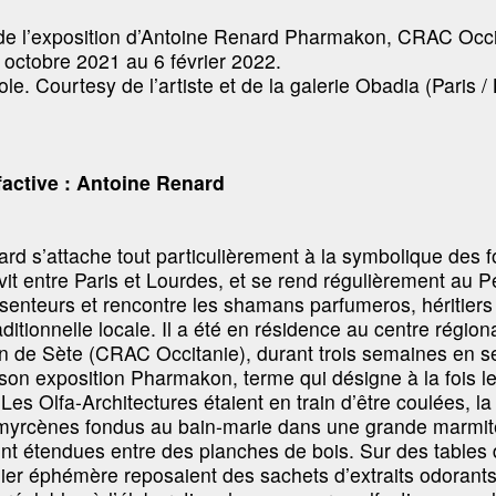
 de l’exposition d’Antoine Renard Pharmakon, CRAC Occi
 octobre 2021 au 6 février 2022.
e. Courtesy de l’artiste et de la galerie Obadia (Paris / 
factive : Antoine Renard
rd s’attache tout particulièrement à la symbolique des 
l vit entre Paris et Lourdes, et se rend régulièrement au Pé
 senteurs et rencontre les shamans parfumeros, héritiers
itionnelle locale. Il a été en résidence au centre régiona
n de Sète (CRAC Occitanie), durant trois semaines en 
son exposition Pharmakon, terme qui désigne à la fois 
 Les Olfa-Architectures étaient en train d’être coulées, la 
 myrcènes fondus au bain-marie dans une grande marmit
nt étendues entre des planches de bois. Sur des tables
lier éphémère reposaient des sachets d’extraits odorants