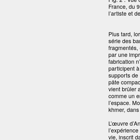
France, du 9
l’artiste et 
Plus tard, l
série des ba
fragmentés, d
par une impr
fabrication 
participent à
supports de 
pâte compact
vient brûler
comme un enc
l’espace. Mo
khmer, dans u
L’œuvre d’An
l’expérience
vie, inscrit