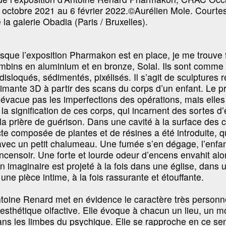
 octobre 2021 au 6 février 2022.©Aurélien Mole. Courte
de la galerie Obadia (Paris / Bruxelles).
orsque l’exposition Pharmakon est en place, je me trouve 
mbins en aluminium et en bronze, Solal. Ils sont comme
isloqués, sédimentés, pixélisés. Il s’agit de sculptures 
imante 3D à partir des scans du corps d’un enfant. Le 
n’évacue pas les imperfections des opérations, mais elles
 la signification de ces corps, qui incarnent des sortes d’
la prière de guérison. Dans une cavité à la surface des 
e composée de plantes et de résines a été introduite, q
 avec un petit chalumeau. Une fumée s’en dégage, l’enfan
ensoir. Une forte et lourde odeur d’encens envahit alor
n imaginaire est projeté à la fois dans une église, dans 
ne pièce intime, à la fois rassurante et étouffante.
toine Renard met en évidence le caractère très personn
 esthétique olfactive. Elle évoque à chacun un lieu, un 
 dans les limbes du psychique. Elle se rapproche en ce se