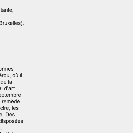
tanie,
Bruxelles).
formes
rou, où il
 de la
l d’art
septembre
le remède
cire, les
e. Des
 disposées
,