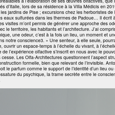
réalables à l’élaboration de ses œuvres olfactives, que l’
és d’Italie, lors de sa résidence à la Villa Médicis en 20
 les jardins de Pise ; excursions chez les herboristes de 
s eaux sulfurées dans les thermes de Padoue… Il écrit 
es visites m’ont permis de générer une approche des od
vec le territoire, les habitants et l’architecture. J’ai compr
ique, une odeur, c’est à la fois un lieu, un moment et une
s notre conscience3. » Une senteur, à elle seule, pourra
te, ouvrir un espace-temps à l’échelle du vivant, à l’échel
de l’expérience olfactive s’inscrit en nous avec le pouvo
 cesse. Les Olfa-Architectures questionnent l’aspect str
onstruction formelle, bien que relevant de l’invisible. Ant
it le parfum comme le support de l’identité d’un lieu ou
ossature du psychique, la trame secrète entre le conscien
.