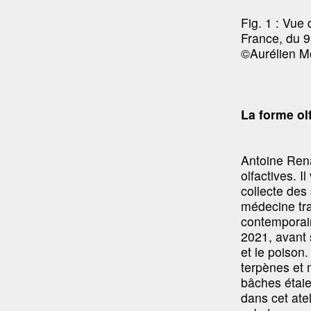
Fig. 1 : Vue
France, du 9
©Aurélien Mol
La forme ol
Antoine Rena
olfactives. I
collecte des
médecine trad
contemporai
2021, avant 
et le poison.
terpènes et
bâches étaie
dans cet ate