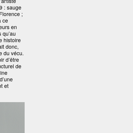
artiste
19 : sauge
Florence ;
à ce
eurs en
is qu’au
 histoire
it donc,
le du vécu.
ir d’être
ucturel de
oine
 d’une
t et